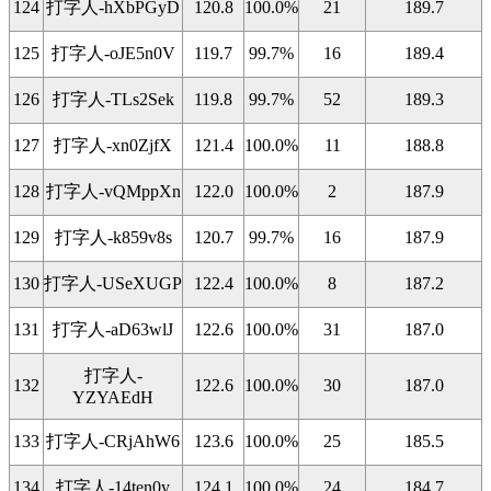
124
打字人-hXbPGyD
120.8
100.0%
21
189.7
125
打字人-oJE5n0V
119.7
99.7%
16
189.4
126
打字人-TLs2Sek
119.8
99.7%
52
189.3
127
打字人-xn0ZjfX
121.4
100.0%
11
188.8
128
打字人-vQMppXn
122.0
100.0%
2
187.9
129
打字人-k859v8s
120.7
99.7%
16
187.9
130
打字人-USeXUGP
122.4
100.0%
8
187.2
131
打字人-aD63wlJ
122.6
100.0%
31
187.0
打字人-
132
122.6
100.0%
30
187.0
YZYAEdH
133
打字人-CRjAhW6
123.6
100.0%
25
185.5
134
打字人-14ten0y
124.1
100.0%
24
184.7