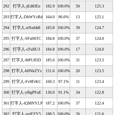
292
打字人-jEd8JEn
182.9
100.0%
50
125.3
293
打字人-DhWYzRd
164.0
96.6%
13
125.1
294
打字人-uNzd4t8
183.8
100.0%
39
124.7
295
打字人-SFu06TC
184.8
100.0%
37
124.0
296
打字人-cFuIlU3
184.8
100.0%
17
124.0
297
打字人-8tPU85D
185.6
100.0%
31
123.5
298
打字人-b0NkZYs
151.6
100.0%
20
123.5
299
打字人-Fv8FrKC
169.3
97.1%
11
123.4
300
打字人-yBgPFuE
136.0
91.1%
34
122.8
301
打字人-iQMNYLP
187.2
100.0%
37
122.4
302
打字人-veiFZY5
188.5
100.0%
26
121.6