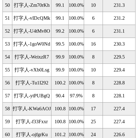
50
打字人-Zm70rKh
99.1
100.0%
10
231.3
51
打字人-vIDcQMk
99.1
100.0%
6
231.2
52
打字人-U4tMv8O
99.2
100.0%
6
231.1
53
打字人-1goW0Nd
99.5
100.0%
16
230.3
54
打字人-WeixzR7
99.9
100.0%
8
229.5
55
打字人-vXb0Lsg
99.9
100.0%
10
229.4
56
打字人-Tu1I292
100.2
100.0%
8
228.8
57
打字人-ytPUBgQ
90.4
97.9%
8
228.1
58
打字人-KWa6AOJ
100.8
100.0%
17
227.4
59
打字人-f33Fxxr
100.8
100.0%
25
227.4
60
打字人-ojfgrKu
101.2
100.0%
24
226.6