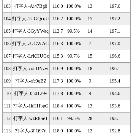
103
打字人-Ai47Bg8
116.0
100.0%
13
197.6
104
打字人-1UGQcqU
116.2
100.0%
15
197.2
105
打字人-3GyYWaq
113.7
99.5%
14
197.1
106
打字人-zUGW7rG
116.3
100.0%
7
197.0
107
打字人-LrKHUGc
115.3
99.7%
15
196.6
108
打字人-conDNzw
116.9
100.0%
18
196.1
109
打字人-rfc9qBZ
117.3
100.0%
9
195.4
110
打字人-0n0T29v
117.8
100.0%
9
194.6
111
打字人-1kHHbpG
118.4
100.0%
13
193.6
112
打字人-wzR8SeT
116.1
99.5%
28
193.1
113
打字人-3PQ97rl
118.9
100.0%
12
192.8