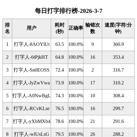
每日打字排行榜-2026-3-7
排
耗时
输错次
速度(字符/分
用户
正确率
名
(秒)
数
钟)
1
打字人-8AOYlUt
63.5
100.0%
9
360.9
2
打字人-6tPjkHT
64.8
100.0%
16
353.4
3
打字人-Sn0EOSS
72.4
100.0%
2
316.7
4
打字人-JyZwVwa
73.9
100.0%
17
310.2
5
打字人-A0NwBgL
74.3
100.0%
10
308.4
6
打字人-RCvKLse
76.5
100.0%
16
299.7
7
打字人-yXbMXb4
78.6
100.0%
21
291.6
8
打字人-wlUsLsG
79.5
100.0%
26
288.2