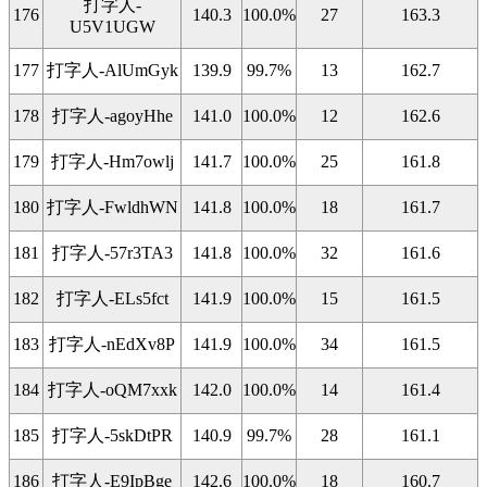
打字人-
176
140.3
100.0%
27
163.3
U5V1UGW
177
打字人-AlUmGyk
139.9
99.7%
13
162.7
178
打字人-agoyHhe
141.0
100.0%
12
162.6
179
打字人-Hm7owlj
141.7
100.0%
25
161.8
180
打字人-FwldhWN
141.8
100.0%
18
161.7
181
打字人-57r3TA3
141.8
100.0%
32
161.6
182
打字人-ELs5fct
141.9
100.0%
15
161.5
183
打字人-nEdXv8P
141.9
100.0%
34
161.5
184
打字人-oQM7xxk
142.0
100.0%
14
161.4
185
打字人-5skDtPR
140.9
99.7%
28
161.1
186
打字人-E9IpBge
142.6
100.0%
18
160.7