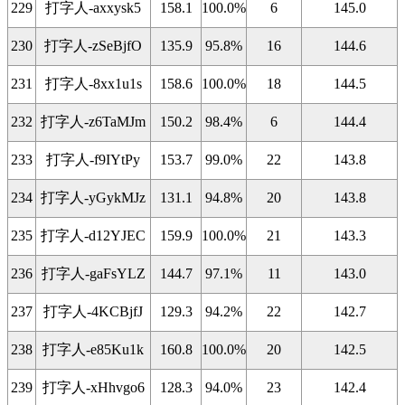
229
打字人-axxysk5
158.1
100.0%
6
145.0
230
打字人-zSeBjfO
135.9
95.8%
16
144.6
231
打字人-8xx1u1s
158.6
100.0%
18
144.5
232
打字人-z6TaMJm
150.2
98.4%
6
144.4
233
打字人-f9IYtPy
153.7
99.0%
22
143.8
234
打字人-yGykMJz
131.1
94.8%
20
143.8
235
打字人-d12YJEC
159.9
100.0%
21
143.3
236
打字人-gaFsYLZ
144.7
97.1%
11
143.0
237
打字人-4KCBjfJ
129.3
94.2%
22
142.7
238
打字人-e85Ku1k
160.8
100.0%
20
142.5
239
打字人-xHhvgo6
128.3
94.0%
23
142.4