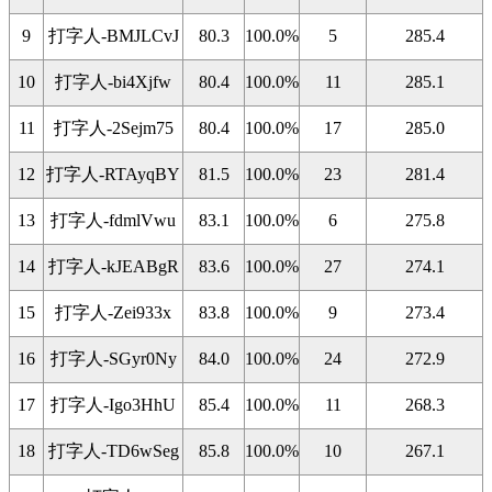
9
打字人-BMJLCvJ
80.3
100.0%
5
285.4
10
打字人-bi4Xjfw
80.4
100.0%
11
285.1
11
打字人-2Sejm75
80.4
100.0%
17
285.0
12
打字人-RTAyqBY
81.5
100.0%
23
281.4
13
打字人-fdmlVwu
83.1
100.0%
6
275.8
14
打字人-kJEABgR
83.6
100.0%
27
274.1
15
打字人-Zei933x
83.8
100.0%
9
273.4
16
打字人-SGyr0Ny
84.0
100.0%
24
272.9
17
打字人-Igo3HhU
85.4
100.0%
11
268.3
18
打字人-TD6wSeg
85.8
100.0%
10
267.1