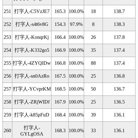
251
打字人-C5VzJE7
165.3
100.0%
18
138.7
252
打字人-s4t6v8G
154.3
97.9%
8
138.3
253
打字人-KonqrKj
166.4
100.0%
26
137.8
254
打字人-K332go5
166.9
100.0%
35
137.4
255
打字人-4ZYQIDw
166.8
100.0%
88
137.4
256
打字人-sn0AzRo
167.5
100.0%
25
136.8
257
打字人-YCvprKM
168.5
100.0%
50
136.7
258
打字人-ZRjWIDf
167.9
100.0%
25
136.5
259
打字人-k85pFuD
168.4
100.0%
39
136.1
打字人-
260
168.3
100.0%
33
136.1
GYLgOSA