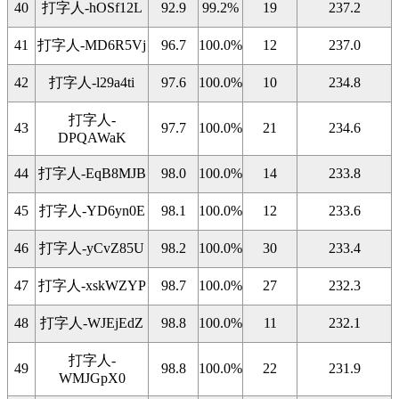
40
打字人-hOSf12L
92.9
99.2%
19
237.2
41
打字人-MD6R5Vj
96.7
100.0%
12
237.0
42
打字人-l29a4ti
97.6
100.0%
10
234.8
打字人-
43
97.7
100.0%
21
234.6
DPQAWaK
44
打字人-EqB8MJB
98.0
100.0%
14
233.8
45
打字人-YD6yn0E
98.1
100.0%
12
233.6
46
打字人-yCvZ85U
98.2
100.0%
30
233.4
47
打字人-xskWZYP
98.7
100.0%
27
232.3
48
打字人-WJEjEdZ
98.8
100.0%
11
232.1
打字人-
49
98.8
100.0%
22
231.9
WMJGpX0