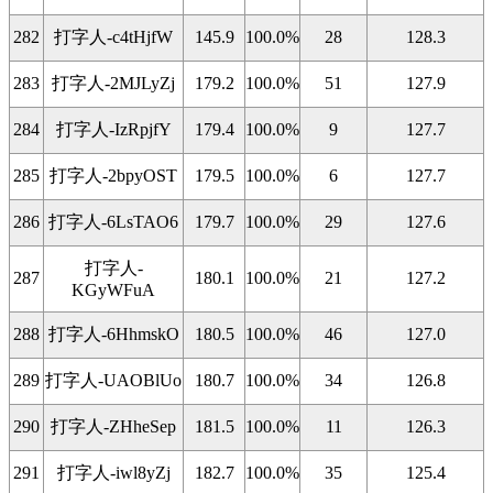
282
打字人-c4tHjfW
145.9
100.0%
28
128.3
283
打字人-2MJLyZj
179.2
100.0%
51
127.9
284
打字人-IzRpjfY
179.4
100.0%
9
127.7
285
打字人-2bpyOST
179.5
100.0%
6
127.7
286
打字人-6LsTAO6
179.7
100.0%
29
127.6
打字人-
287
180.1
100.0%
21
127.2
KGyWFuA
288
打字人-6HhmskO
180.5
100.0%
46
127.0
289
打字人-UAOBlUo
180.7
100.0%
34
126.8
290
打字人-ZHheSep
181.5
100.0%
11
126.3
291
打字人-iwl8yZj
182.7
100.0%
35
125.4