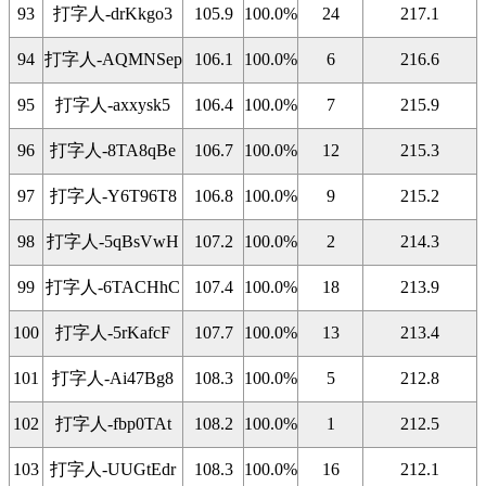
93
打字人-drKkgo3
105.9
100.0%
24
217.1
94
打字人-AQMNSep
106.1
100.0%
6
216.6
95
打字人-axxysk5
106.4
100.0%
7
215.9
96
打字人-8TA8qBe
106.7
100.0%
12
215.3
97
打字人-Y6T96T8
106.8
100.0%
9
215.2
98
打字人-5qBsVwH
107.2
100.0%
2
214.3
99
打字人-6TACHhC
107.4
100.0%
18
213.9
100
打字人-5rKafcF
107.7
100.0%
13
213.4
101
打字人-Ai47Bg8
108.3
100.0%
5
212.8
102
打字人-fbp0TAt
108.2
100.0%
1
212.5
103
打字人-UUGtEdr
108.3
100.0%
16
212.1