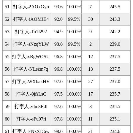
51
打字人-2AOxGyo
93.6
100.0%
7
245.5
52
打字人-iAOMJE4
92.0
99.5%
30
243.3
53
打字人-Tu1I292
94.9
100.0%
9
242.2
54
打字人-sNzqYLW
93.6
99.5%
2
239.0
55
打字人-xBgWOSU
96.8
100.0%
12
237.5
56
打字人-NLszm7q
96.8
100.0%
13
237.5
57
打字人-WXbakHV
97.0
100.0%
27
237.0
58
打字人-0jfsLsC
97.5
100.0%
17
235.7
59
打字人-zdm8EdI
97.6
100.0%
8
235.5
60
打字人-sFu07ri
97.8
100.0%
11
235.1
61
打字人-FNzXD6w
98.0
100.0%
21
234.6