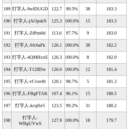
189
打字人-9wlDUGD
122.7
99.5%
38
183.3
190
打字人-jAOpskN
125.3
100.0%
15
183.3
191
打字人-ZtPnn0d
113.6
97.7%
9
183.0
192
打字人-Sfc6aFk
126.1
100.0%
38
182.2
193
打字人-4QMHxxE
126.3
100.0%
8
182.0
194
打字人-T12lIDw
126.6
100.0%
12
181.4
195
打字人-vCvuv8r
120.1
98.7%
5
181.3
196
打字人-FBgFTAK
107.4
96.1%
15
180.5
197
打字人-kcqiSe5
123.5
99.2%
31
180.2
打字人-
198
127.9
100.0%
18
179.7
WBgUVwS