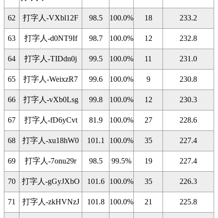
62
打字人-VXbl12F
98.5
100.0%
18
233.2
63
打字人-d0NT9If
98.7
100.0%
12
232.8
64
打字人-TIDdn0j
99.5
100.0%
11
231.0
65
打字人-WeixzR7
99.6
100.0%
9
230.8
66
打字人-vXb0Lsg
99.8
100.0%
12
230.3
67
打字人-fD6yCvt
81.9
100.0%
27
228.6
68
打字人-xu18hW0
101.1
100.0%
35
227.4
69
打字人-7onu29r
98.5
99.5%
19
227.4
70
打字人-gGyJXbO
101.6
100.0%
35
226.3
71
打字人-zkHVNzJ
101.8
100.0%
21
225.8