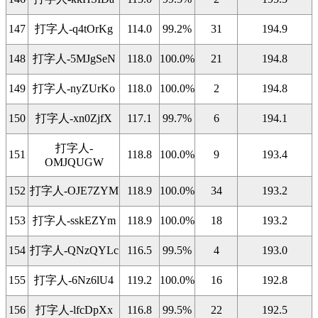
147
打字人-q4tOrKg
114.0
99.2%
31
194.9
148
打字人-5MJgSeN
118.0
100.0%
21
194.8
149
打字人-nyZUrKo
118.0
100.0%
2
194.8
150
打字人-xn0ZjfX
117.1
99.7%
6
194.1
打字人-
151
118.8
100.0%
9
193.4
OMJQUGW
152
打字人-OJE7ZYM
118.9
100.0%
34
193.2
153
打字人-sskEZYm
118.9
100.0%
18
193.2
154
打字人-QNzQYLc
116.5
99.5%
4
193.0
155
打字人-6Nz6lU4
119.2
100.0%
16
192.8
156
打字人-lfcDpXx
116.8
99.5%
22
192.5