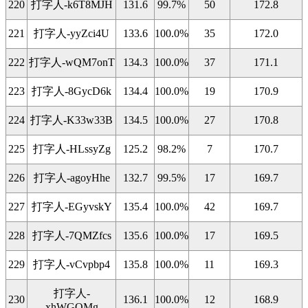
220
打字人-k6T8MJH
131.6
99.7%
50
172.8
221
打字人-yyZci4U
133.6
100.0%
35
172.0
222
打字人-wQM7onT
134.3
100.0%
37
171.1
223
打字人-8GycD6k
134.4
100.0%
19
170.9
224
打字人-K33w33B
134.5
100.0%
27
170.8
225
打字人-HLssyZg
125.2
98.2%
7
170.7
226
打字人-agoyHhe
132.7
99.5%
17
169.7
227
打字人-EGyvskY
135.4
100.0%
42
169.7
228
打字人-7QMZfcs
135.6
100.0%
17
169.5
229
打字人-vCvpbp4
135.8
100.0%
11
169.3
打字人-
230
136.1
100.0%
12
168.9
xhWGQMg