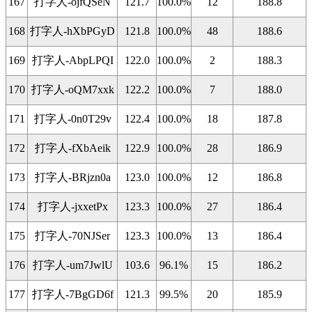
167
打字人-ojfQSeN
121.7
100.0%
12
188.8
168
打字人-hXbPGyD
121.8
100.0%
48
188.6
169
打字人-AbpLPQI
122.0
100.0%
2
188.3
170
打字人-oQM7xxk
122.2
100.0%
7
188.0
171
打字人-0n0T29v
122.4
100.0%
18
187.8
172
打字人-fXbAeik
122.9
100.0%
28
186.9
173
打字人-BRjzn0a
123.0
100.0%
12
186.8
174
打字人-jxxetPx
123.3
100.0%
27
186.4
175
打字人-70NJSer
123.3
100.0%
13
186.4
176
打字人-um7JwlU
103.6
96.1%
15
186.2
177
打字人-7BgGD6f
121.3
99.5%
20
185.9