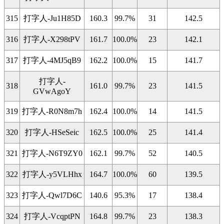
315
打字人-Ju1H85D
160.3
99.7%
31
142.5
316
打字人-X298tPV
161.7
100.0%
23
142.1
317
打字人-4MJ5qB9
162.2
100.0%
15
141.7
打字人-
318
161.0
99.7%
23
141.5
GVwAgoY
319
打字人-R0N8m7h
162.4
100.0%
14
141.5
320
打字人-HSeSeic
162.5
100.0%
25
141.4
321
打字人-N6T9ZY0
162.1
99.7%
52
140.5
322
打字人-y5VLHhx
164.7
100.0%
60
139.5
323
打字人-Qwl7D6C
140.6
95.3%
17
138.4
324
打字人-VcqptPN
164.8
99.7%
23
138.3