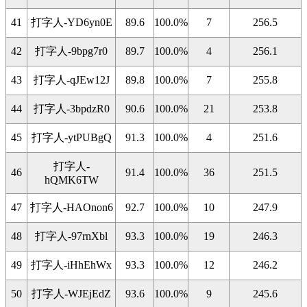
41
打字人-YD6yn0E
89.6
100.0%
7
256.5
42
打字人-9bpg7r0
89.7
100.0%
4
256.1
43
打字人-qJEw12J
89.8
100.0%
7
255.8
44
打字人-3bpdzR0
90.6
100.0%
21
253.8
45
打字人-ytPUBgQ
91.3
100.0%
4
251.6
打字人-
46
91.4
100.0%
36
251.5
hQMK6TW
47
打字人-HAOnon6
92.7
100.0%
10
247.9
48
打字人-97rnXbl
93.3
100.0%
19
246.3
49
打字人-iHhEhWx
93.3
100.0%
12
246.2
50
打字人-WJEjEdZ
93.6
100.0%
9
245.6