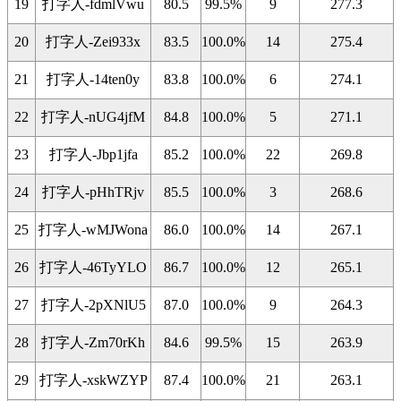
19
打字人-fdmlVwu
80.5
99.5%
9
277.3
20
打字人-Zei933x
83.5
100.0%
14
275.4
21
打字人-14ten0y
83.8
100.0%
6
274.1
22
打字人-nUG4jfM
84.8
100.0%
5
271.1
23
打字人-Jbp1jfa
85.2
100.0%
22
269.8
24
打字人-pHhTRjv
85.5
100.0%
3
268.6
25
打字人-wMJWona
86.0
100.0%
14
267.1
26
打字人-46TyYLO
86.7
100.0%
12
265.1
27
打字人-2pXNlU5
87.0
100.0%
9
264.3
28
打字人-Zm70rKh
84.6
99.5%
15
263.9
29
打字人-xskWZYP
87.4
100.0%
21
263.1