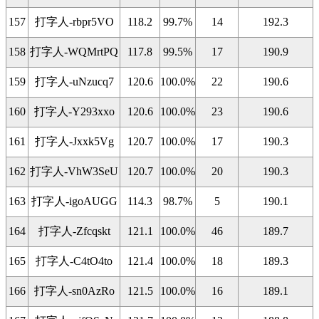
157
打字人-rbpr5VO
118.2
99.7%
14
192.3
158
打字人-WQMrtPQ
117.8
99.5%
17
190.9
159
打字人-uNzucq7
120.6
100.0%
22
190.6
160
打字人-Y293xxo
120.6
100.0%
23
190.6
161
打字人-Jxxk5Vg
120.7
100.0%
17
190.3
162
打字人-VhW3SeU
120.7
100.0%
20
190.3
163
打字人-igoAUGG
114.3
98.7%
5
190.1
164
打字人-Zfcqskt
121.1
100.0%
46
189.7
165
打字人-C4tO4to
121.4
100.0%
18
189.3
166
打字人-sn0AzRo
121.5
100.0%
16
189.1