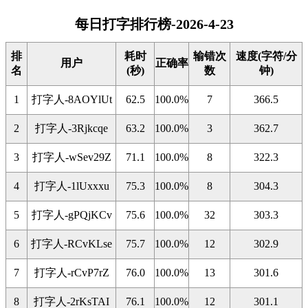
每日打字排行榜-2026-4-23
排
耗时
输错次
速度(字符/分
用户
正确率
名
(秒)
数
钟)
1
打字人-8AOYlUt
62.5
100.0%
7
366.5
2
打字人-3Rjkcqe
63.2
100.0%
3
362.7
3
打字人-wSev29Z
71.1
100.0%
8
322.3
4
打字人-1lUxxxu
75.3
100.0%
8
304.3
5
打字人-gPQjKCv
75.6
100.0%
32
303.3
6
打字人-RCvKLse
75.7
100.0%
12
302.9
7
打字人-rCvP7rZ
76.0
100.0%
13
301.6
8
打字人-2rKsTAI
76.1
100.0%
12
301.1