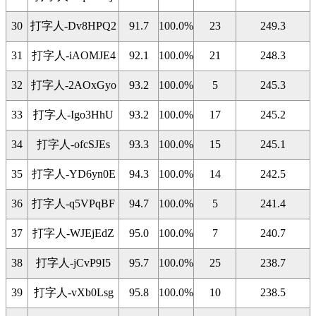
30
打字人-Dv8HPQ2
91.7
100.0%
23
249.3
31
打字人-iAOMJE4
92.1
100.0%
21
248.3
32
打字人-2AOxGyo
93.2
100.0%
5
245.3
33
打字人-Igo3HhU
93.2
100.0%
17
245.2
34
打字人-ofcSJEs
93.3
100.0%
15
245.1
35
打字人-YD6yn0E
94.3
100.0%
14
242.5
36
打字人-q5VPqBF
94.7
100.0%
5
241.4
37
打字人-WJEjEdZ
95.0
100.0%
7
240.7
38
打字人-jCvP9I5
95.7
100.0%
25
238.7
39
打字人-vXb0Lsg
95.8
100.0%
10
238.5