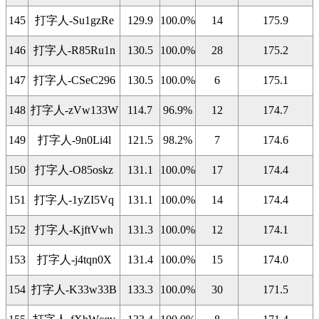
145
打字人-Su1gzRe
129.9
100.0%
14
175.9
146
打字人-R85Ru1n
130.5
100.0%
28
175.2
147
打字人-CSeC296
130.5
100.0%
6
175.1
148
打字人-zVw133W
114.7
96.9%
12
174.7
149
打字人-9n0Li4l
121.5
98.2%
7
174.6
150
打字人-O85oskz
131.1
100.0%
17
174.4
151
打字人-1yZI5Vq
131.1
100.0%
14
174.4
152
打字人-KjftVwh
131.3
100.0%
12
174.1
153
打字人-j4tqn0X
131.4
100.0%
15
174.0
154
打字人-K33w33B
133.3
100.0%
30
171.5