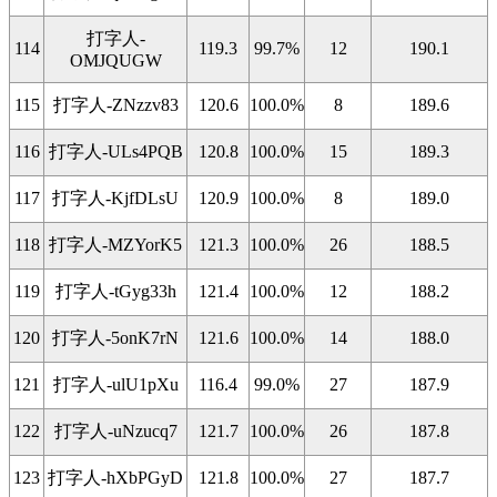
打字人-
114
119.3
99.7%
12
190.1
OMJQUGW
115
打字人-ZNzzv83
120.6
100.0%
8
189.6
116
打字人-ULs4PQB
120.8
100.0%
15
189.3
117
打字人-KjfDLsU
120.9
100.0%
8
189.0
118
打字人-MZYorK5
121.3
100.0%
26
188.5
119
打字人-tGyg33h
121.4
100.0%
12
188.2
120
打字人-5onK7rN
121.6
100.0%
14
188.0
121
打字人-ulU1pXu
116.4
99.0%
27
187.9
122
打字人-uNzucq7
121.7
100.0%
26
187.8
123
打字人-hXbPGyD
121.8
100.0%
27
187.7