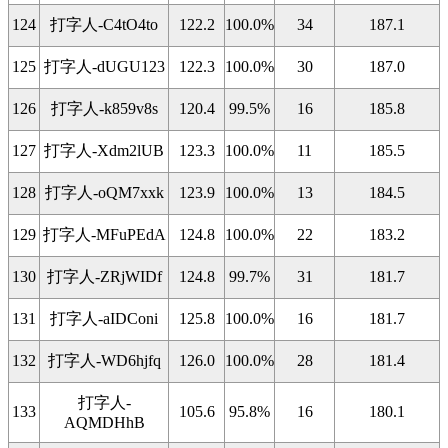
124
打字人-C4tO4to
122.2
100.0%
34
187.1
125
打字人-dUGU123
122.3
100.0%
30
187.0
126
打字人-k859v8s
120.4
99.5%
16
185.8
127
打字人-Xdm2lUB
123.3
100.0%
11
185.5
128
打字人-oQM7xxk
123.9
100.0%
13
184.5
129
打字人-MFuPEdA
124.8
100.0%
22
183.2
130
打字人-ZRjWIDf
124.8
99.7%
31
181.7
131
打字人-aIDConi
125.8
100.0%
16
181.7
132
打字人-WD6hjfq
126.0
100.0%
28
181.4
打字人-
133
105.6
95.8%
16
180.1
AQMDHhB