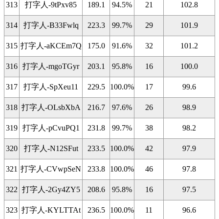
313
打字人-9tPxv85
189.1
94.5%
21
102.8
314
打字人-B33Fwlq
223.3
99.7%
29
101.9
315
打字人-aKCEm7Q
175.0
91.6%
32
101.2
316
打字人-mgoTGyr
203.1
95.8%
16
100.0
317
打字人-SpXeu11
229.5
100.0%
17
99.6
318
打字人-OLsbXbA
216.7
97.6%
26
98.9
319
打字人-pCvuPQ1
231.8
99.7%
38
98.2
320
打字人-N12SFut
233.5
100.0%
42
97.9
321
打字人-CVwpSeN
233.8
100.0%
46
97.8
322
打字人-2Gy4ZY5
208.6
95.8%
16
97.5
323
打字人-KYLTTAt
236.5
100.0%
11
96.6