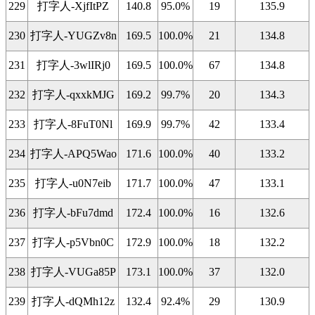
229
打字人-XjfItPZ
140.8
95.0%
19
135.9
230
打字人-YUGZv8n
169.5
100.0%
21
134.8
231
打字人-3wlIRj0
169.5
100.0%
67
134.8
232
打字人-qxxkMJG
169.2
99.7%
20
134.3
233
打字人-8FuT0Nl
169.9
99.7%
42
133.4
234
打字人-APQ5Wao
171.6
100.0%
40
133.2
235
打字人-u0N7eib
171.7
100.0%
47
133.1
236
打字人-bFu7dmd
172.4
100.0%
16
132.6
237
打字人-p5Vbn0C
172.9
100.0%
18
132.2
238
打字人-VUGa85P
173.1
100.0%
37
132.0
239
打字人-dQMh12z
132.4
92.4%
29
130.9