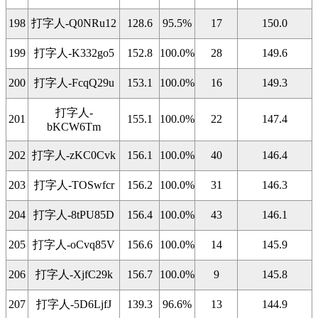
198
打字人-Q0NRu12
128.6
95.5%
17
150.0
199
打字人-K332go5
152.8
100.0%
28
149.6
200
打字人-FcqQ29u
153.1
100.0%
16
149.3
打字人-
201
155.1
100.0%
22
147.4
bKCW6Tm
202
打字人-zKC0Cvk
156.1
100.0%
40
146.4
203
打字人-TOSwfcr
156.2
100.0%
31
146.3
204
打字人-8tPU85D
156.4
100.0%
43
146.1
205
打字人-oCvq85V
156.6
100.0%
14
145.9
206
打字人-XjfC29k
156.7
100.0%
9
145.8
207
打字人-5D6LjfJ
139.3
96.6%
13
144.9