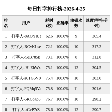
每日打字排行榜-2026-4-25
排
耗时
输错次
速度(字符/分
用户
正确率
名
(秒)
数
钟)
1
打字人-8AOYlUt
62.6
100.0%
9
365.4
2
打字人-RCvKLse
72.1
100.0%
10
317.2
3
打字人-5qB785k
73.1
100.0%
8
312.8
4
打字人-iHhEhWx
75.1
100.0%
12
304.5
5
打字人-z6TG5V0
75.4
100.0%
10
303.0
6
打字人-FQMq5Va
75.8
100.0%
11
301.6
7
打字人-5KCogo5
76.7
100.0%
10
298.2
8
打字人-rCvP7rZ
78.6
100.0%
12
290.7