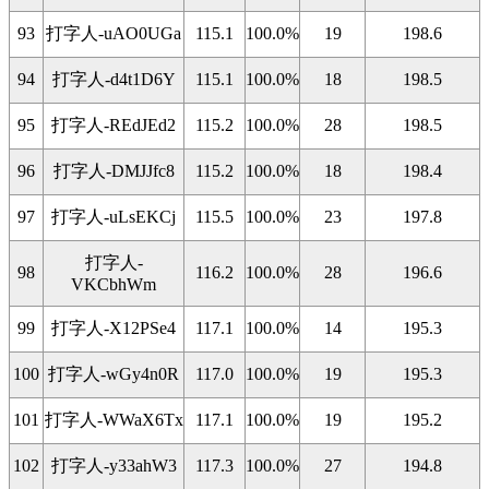
93
打字人-uAO0UGa
115.1
100.0%
19
198.6
94
打字人-d4t1D6Y
115.1
100.0%
18
198.5
95
打字人-REdJEd2
115.2
100.0%
28
198.5
96
打字人-DMJJfc8
115.2
100.0%
18
198.4
97
打字人-uLsEKCj
115.5
100.0%
23
197.8
打字人-
98
116.2
100.0%
28
196.6
VKCbhWm
99
打字人-X12PSe4
117.1
100.0%
14
195.3
100
打字人-wGy4n0R
117.0
100.0%
19
195.3
101
打字人-WWaX6Tx
117.1
100.0%
19
195.2
102
打字人-y33ahW3
117.3
100.0%
27
194.8