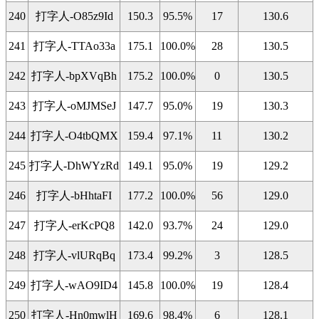
240
打字人-O85z9Id
150.3
95.5%
17
130.6
241
打字人-TTAo33a
175.1
100.0%
28
130.5
242
打字人-bpXVqBh
175.2
100.0%
0
130.5
243
打字人-oMJMSeJ
147.7
95.0%
19
130.3
244
打字人-O4tbQMX
159.4
97.1%
11
130.2
245
打字人-DhWYzRd
149.1
95.0%
19
129.2
246
打字人-bHhtaFI
177.2
100.0%
56
129.0
247
打字人-erKcPQ8
142.0
93.7%
24
129.0
248
打字人-vlURqBq
173.4
99.2%
3
128.5
249
打字人-wAO9ID4
145.8
100.0%
19
128.4
250
打字人-Hn0mwlH
169.6
98.4%
6
128.1