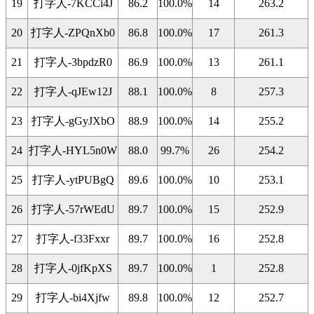
19
打字人-7KCCi4J
86.2
100.0%
14
263.2
20
打字人-ZPQnXb0
86.8
100.0%
17
261.3
21
打字人-3bpdzR0
86.9
100.0%
13
261.1
22
打字人-qJEw12J
88.1
100.0%
8
257.3
23
打字人-gGyJXbO
88.9
100.0%
14
255.2
24
打字人-HYL5n0W
88.0
99.7%
26
254.2
25
打字人-ytPUBgQ
89.6
100.0%
10
253.1
26
打字人-57rWEdU
89.7
100.0%
15
252.9
27
打字人-f33Fxxr
89.7
100.0%
16
252.8
28
打字人-0jfKpXS
89.7
100.0%
1
252.8
29
打字人-bi4Xjfw
89.8
100.0%
12
252.7