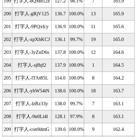
199
打字人-dQMh12z
127.2
98.1%
7
165.9
200
打字人-gRjV125
136.7
100.0%
13
165.9
201
打字人-9PQxfcy
136.9
100.0%
11
165.6
202
打字人-xpXhKCJ
136.1
99.7%
19
165.0
203
打字人-3yZnD6s
137.8
100.0%
12
164.6
204
打字人-sjfhjf2
137.9
100.0%
1
164.5
205
打字人-lTAt85L
114.0
100.0%
8
164.2
206
打字人-yhW54tN
138.6
100.0%
18
163.7
207
打字人-lzRz33y
138.0
99.7%
7
163.1
208
打字人-9n0Li4l
128.1
97.9%
8
163.1
209
打字人-con9dmG
139.6
100.0%
9
162.4