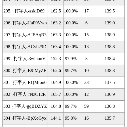
295
打字人-zskiD69
162.5
100.0%
17
139.5
296
打字人-UaF0Vwp
163.2
100.0%
6
139.0
297
打字人-AJEAqB3
163.3
100.0%
15
138.9
298
打字人-ACvb29D
163.4
100.0%
13
138.8
299
打字人-3wlhonV
152.3
97.9%
8
138.4
300
打字人-B9IMyZE
162.6
99.7%
10
138.3
301
打字人-RQMfon6
164.9
100.0%
33
137.5
302
打字人-rNzC12R
165.7
100.0%
12
136.9
303
打字人-gqBDZYZ
164.8
99.7%
59
136.8
304
打字人-BpXoGyx
144.1
95.8%
16
135.7