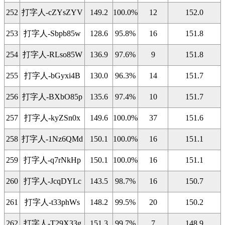
252
打字人-cZYsZYV
149.2
100.0%
12
152.0
253
打字人-Sbpb85w
128.6
95.8%
16
151.8
254
打字人-RLso85W
136.9
97.6%
9
151.8
255
打字人-bGyxi4B
130.0
96.3%
14
151.7
256
打字人-BXbO85p
135.6
97.4%
10
151.7
257
打字人-kyZSn0x
149.6
100.0%
37
151.6
258
打字人-1Nz6QMd
150.1
100.0%
16
151.1
259
打字人-q7rNkHp
150.1
100.0%
16
151.1
260
打字人-JcqDYLc
143.5
98.7%
16
150.7
261
打字人-t33phWs
148.2
99.5%
20
150.2
262
打字人-T29X33g
151.3
99.7%
7
148.9