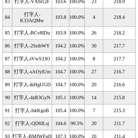
83
打字人-VXbl12F
103.6
100.0%
23
218.9
打字人-
84
103.8
100.0%
4
218.4
K33AQMw
85
打字人-BCv8IDu
103.9
100.0%
26
218.2
86
打字人-2SeihWY
104.2
100.0%
30
217.7
87
打字人-tVwS33O
104.2
100.0%
8
217.7
88
打字人-sAOylUm
104.7
100.0%
27
216.7
89
打字人-ikHgUGD
104.7
100.0%
20
216.6
90
打字人-4zR3GyN
105.1
100.0%
14
215.8
91
打字人-lskKgoB
105.4
100.0%
7
215.3
92
打字人-QD6ILsj
104.6
99.5%
20
211.7
93
打字人-BMJWFuD
107.3
100.0%
20
211.4