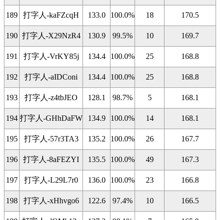
189
打字人-kaFZcqH
133.0
100.0%
18
170.5
190
打字人-X29NzR4
130.9
99.5%
10
169.7
191
打字人-VrKY85j
134.4
100.0%
25
168.8
192
打字人-aIDConi
134.4
100.0%
25
168.8
193
打字人-z4tbJEO
128.1
98.7%
5
168.1
194
打字人-GHhDaFW
134.9
100.0%
14
168.1
195
打字人-57r3TA3
135.2
100.0%
26
167.7
196
打字人-8aFEZYI
135.5
100.0%
49
167.3
197
打字人-L29L7r0
136.0
100.0%
23
166.8
198
打字人-xHhvgo6
122.6
97.4%
10
166.5