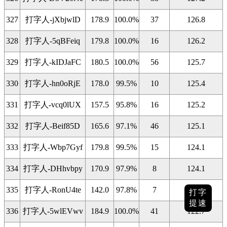
327
打字人-jXbjwlD
178.9
100.0%
37
126.8
328
打字人-5qBFeiq
179.8
100.0%
16
126.2
329
打字人-kIDJaFC
180.5
100.0%
56
125.7
330
打字人-hn0oRjE
178.0
99.5%
10
125.4
331
打字人-vcq0lUX
157.5
95.8%
16
125.2
332
打字人-Beif85D
165.6
97.1%
46
125.1
333
打字人-Wbp7Gyf
179.8
99.5%
15
124.1
334
打字人-DHhvbpy
170.9
97.9%
8
124.1
335
打字人-RonU4te
142.0
97.8%
7
122.8
打字
提速
336
打字人-5wlEVwv
184.9
100.0%
41
122.7