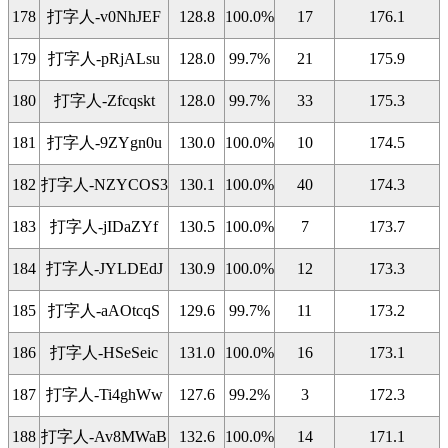
178
打字人-v0NhJEF
128.8
100.0%
17
176.1
179
打字人-pRjALsu
128.0
99.7%
21
175.9
180
打字人-Zfcqskt
128.0
99.7%
33
175.3
181
打字人-9ZYgn0u
130.0
100.0%
10
174.5
182
打字人-NZYCOS3
130.1
100.0%
40
174.3
183
打字人-jIDaZYf
130.5
100.0%
7
173.7
184
打字人-JYLDEdJ
130.9
100.0%
12
173.3
185
打字人-aAOtcqS
129.6
99.7%
11
173.2
186
打字人-HSeSeic
131.0
100.0%
16
173.1
187
打字人-Ti4ghWw
127.6
99.2%
3
172.3
188
打字人-Av8MWaB
132.6
100.0%
14
171.1