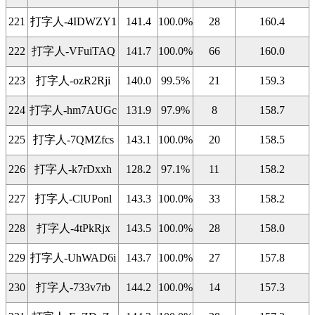
221
打字人-4IDWZY1
141.4
100.0%
28
160.4
222
打字人-VFuiTAQ
141.7
100.0%
66
160.0
223
打字人-ozR2Rji
140.0
99.5%
21
159.3
224
打字人-hm7AUGc
131.9
97.9%
8
158.7
225
打字人-7QMZfcs
143.1
100.0%
20
158.5
226
打字人-k7rDxxh
128.2
97.1%
11
158.2
227
打字人-ClUPonl
143.3
100.0%
33
158.2
228
打字人-4tPkRjx
143.5
100.0%
28
158.0
229
打字人-UhWAD6i
143.7
100.0%
27
157.8
230
打字人-733v7rb
144.2
100.0%
14
157.3