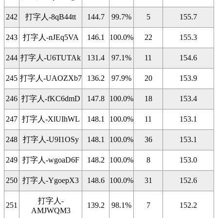
242
打字人-8qB44tt
144.7
99.7%
5
155.7
243
打字人-nJEq5VA
146.1
100.0%
22
155.3
244
打字人-U6TUTAk
131.4
97.1%
11
154.6
245
打字人-UAOZXb7
136.2
97.9%
20
153.9
246
打字人-fKC6dmD
147.8
100.0%
18
153.4
247
打字人-XlUIhWL
148.1
100.0%
11
153.1
248
打字人-U9I1OSy
148.1
100.0%
36
153.1
249
打字人-wgoaD6F
148.2
100.0%
8
153.0
250
打字人-YgoepX3
148.6
100.0%
31
152.6
打字人-
251
139.2
98.1%
7
152.2
AMJWQM3