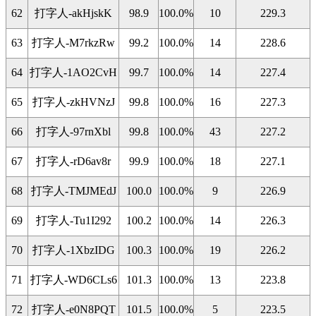
62
打字人-akHjskK
98.9
100.0%
10
229.3
63
打字人-M7rkzRw
99.2
100.0%
14
228.6
64
打字人-1AO2CvH
99.7
100.0%
14
227.4
65
打字人-zkHVNzJ
99.8
100.0%
16
227.3
66
打字人-97rnXbl
99.8
100.0%
43
227.2
67
打字人-rD6av8r
99.9
100.0%
18
227.1
68
打字人-TMJMEdJ
100.0
100.0%
9
226.9
69
打字人-Tu1I292
100.2
100.0%
14
226.3
70
打字人-1XbzIDG
100.3
100.0%
19
226.2
71
打字人-WD6CLs6
101.3
100.0%
13
223.8
72
打字人-e0N8PQT
101.5
100.0%
5
223.5