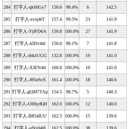
284
打字人-qkHtGy7
150.6
98.4%
6
142.5
285
打字人-exxj4tT
157.4
99.5%
23
141.9
286
打字人-YjfFD6A
159.8
100.0%
27
141.9
287
打字人-kIDv4td
150.0
98.1%
7
141.8
288
打字人-dskzUGG
132.8
100.0%
19
141.0
289
打字人-XJEN4tf
160.8
100.0%
10
141.0
290
打字人-J85uSeX
161.4
100.0%
18
140.6
291
打字人-gQM7TAp
154.5
98.7%
5
140.3
292
打字人-OHhyRjH
162.0
100.0%
12
140.0
293
打字人-B854lUU
162.5
100.0%
15
139.6
294
打字人-uNzd4t8
162.5
100.0%
38
139.6