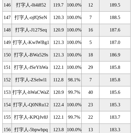
146
打字人-0i4i852
119.7
100.0%
12
189.5
147
打字人-ojfQSeN
120.3
100.0%
7
188.5
148
打字人-J127Seq
120.9
100.0%
16
187.6
149
打字人-KwlWBg1
121.3
100.0%
5
187.0
150
打字人-BWa529s
121.3
100.0%
18
186.9
151
打字人-fSeYhWa
122.1
100.0%
29
185.8
152
打字人-ZSelwl1
112.8
98.1%
7
185.8
153
打字人-hWaCWaZ
120.9
99.7%
40
185.6
154
打字人-Q0NRu12
122.4
100.0%
23
185.3
155
打字人-KPQJv8J
122.1
99.7%
22
183.7
156
打字人-5bpwbpq
123.8
100.0%
13
183.3