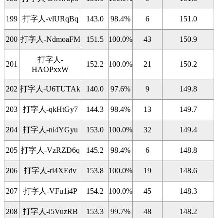
199
打字人-vlURqBq
143.0
98.4%
6
151.0
200
打字人-NdmoaFM
151.5
100.0%
43
150.9
打字人-
201
152.2
100.0%
21
150.2
HAOPxxW
202
打字人-U6TUTAk
140.0
97.6%
9
149.8
203
打字人-qkHtGy7
144.3
98.4%
13
149.7
204
打字人-ni4YGyu
153.0
100.0%
32
149.4
205
打字人-VzRZD6q
145.2
98.4%
6
148.8
206
打字人-ri4XEdv
153.8
100.0%
19
148.6
207
打字人-VFu1i4P
154.2
100.0%
45
148.3
208
打字人-l5VuzRB
153.3
99.7%
48
148.2