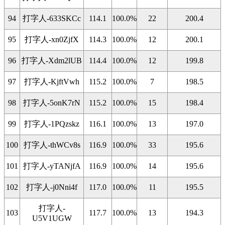
94
打字人-633SKCc
114.1
100.0%
22
200.4
95
打字人-xn0ZjfX
114.3
100.0%
12
200.1
96
打字人-Xdm2lUB
114.4
100.0%
12
199.8
97
打字人-KjftVwh
115.2
100.0%
7
198.5
98
打字人-5onK7rN
115.2
100.0%
15
198.4
99
打字人-1PQzskz
116.1
100.0%
13
197.0
100
打字人-thWCv8s
116.9
100.0%
33
195.6
101
打字人-yTANjfA
116.9
100.0%
14
195.6
102
打字人-j0Nni4f
117.0
100.0%
11
195.5
打字人-
103
117.7
100.0%
13
194.3
U5V1UGW