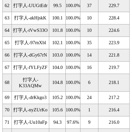
62
打字人-UUGtEdr
99.5
100.0%
37
229.7
63
打字人-akHjskK
100.1
100.0%
10
228.4
64
打字人-tVwS33O
101.8
100.0%
10
224.6
65
打字人-97rnXbl
102.1
100.0%
35
223.9
66
打字人-dGy67rN
103.0
100.0%
14
221.8
67
打字人-fYLFyZF
104.0
100.0%
16
219.7
打字人-
68
104.8
100.0%
6
218.1
K33AQMw
69
打字人-drKkgo3
105.2
100.0%
24
217.2
70
打字人-nyZUrKo
105.6
100.0%
1
216.4
71
打字人-Uu10aFp
94.3
97.6%
9
216.0