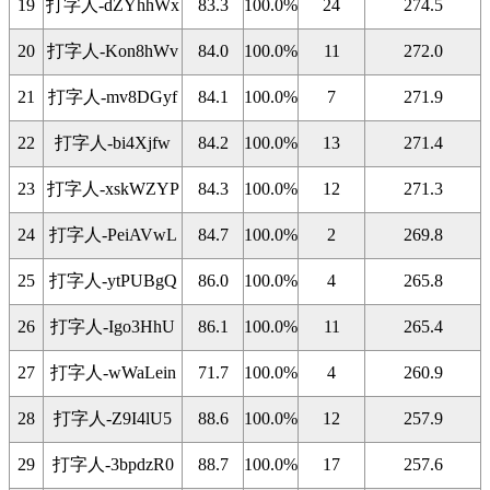
19
打字人-dZYhhWx
83.3
100.0%
24
274.5
20
打字人-Kon8hWv
84.0
100.0%
11
272.0
21
打字人-mv8DGyf
84.1
100.0%
7
271.9
22
打字人-bi4Xjfw
84.2
100.0%
13
271.4
23
打字人-xskWZYP
84.3
100.0%
12
271.3
24
打字人-PeiAVwL
84.7
100.0%
2
269.8
25
打字人-ytPUBgQ
86.0
100.0%
4
265.8
26
打字人-Igo3HhU
86.1
100.0%
11
265.4
27
打字人-wWaLein
71.7
100.0%
4
260.9
28
打字人-Z9I4lU5
88.6
100.0%
12
257.9
29
打字人-3bpdzR0
88.7
100.0%
17
257.6