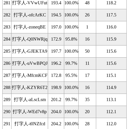
281
打字人-VVwUFut
193.4
100.0%
48
118.2
282
打字人-ofcArKC
194.5
100.0%
26
117.5
283
打字人-zoneqBE
197.0
100.0%
1
116.0
284
打字人-Q0NWRjq
172.9
95.8%
16
115.9
285
打字人-GJEKTA9
197.7
100.0%
50
115.6
286
打字人-uVwBPQJ
196.2
99.7%
11
115.6
287
打字人-MfcmKCF
172.8
95.5%
17
115.1
288
打字人-KZYR6T2
198.9
100.0%
16
114.9
289
打字人-aLscLsm
201.2
99.7%
35
113.1
290
打字人-WEd7v8p
204.0
100.0%
20
112.1
291
打字人-t0NZfcd
204.2
100.0%
28
112.0