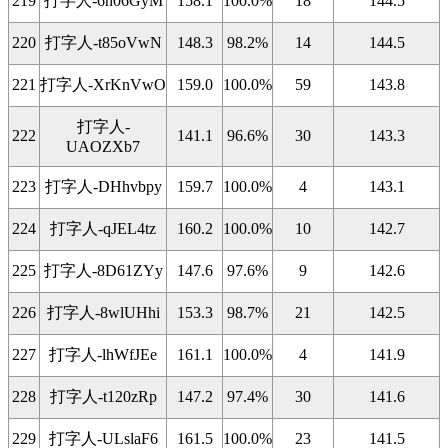
219
打字人-6n06GyM
158.1
100.0%
18
144.5
220
打字人-t85oVwN
148.3
98.2%
14
144.5
221
打字人-XrKnVwO
159.0
100.0%
59
143.8
打字人-
222
141.1
96.6%
30
143.3
UAOZXb7
223
打字人-DHhvbpy
159.7
100.0%
4
143.1
224
打字人-qJEL4tz
160.2
100.0%
10
142.7
225
打字人-8D61ZYy
147.6
97.6%
9
142.6
226
打字人-8wlUHhi
153.3
98.7%
21
142.5
227
打字人-lhWfJEe
161.1
100.0%
4
141.9
228
打字人-t120zRp
147.2
97.4%
30
141.6
229
打字人-ULslaF6
161.5
100.0%
23
141.5