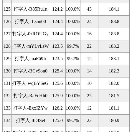
125
打字人-R85Ru1n
124.2
100.0%
43
184.1
126
打字人-rLsnn00
124.4
100.0%
24
183.8
127
打字人-0zROUGy
124.4
100.0%
16
183.8
128
打字人-mYLvLsW
123.5
99.7%
22
183.2
129
打字人-maF69Ir
123.5
99.7%
15
183.1
130
打字人-BCv9on0
125.4
100.0%
14
182.3
131
打字人-wqBYSeG
125.6
100.0%
10
182.0
132
打字人-RaFcHh0
125.9
100.0%
25
181.5
133
打字人-ExxIZYw
126.2
100.0%
12
181.1
134
打字人-lIDISel
125.0
99.7%
22
180.9