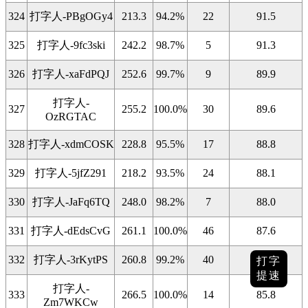
324
打字人-PBgOGy4
213.3
94.2%
22
91.5
325
打字人-9fc3ski
242.2
98.7%
5
91.3
326
打字人-xaFdPQJ
252.6
99.7%
9
89.9
打字人-
327
255.2
100.0%
30
89.6
OzRGTAC
328
打字人-xdmCOSK
228.8
95.5%
17
88.8
329
打字人-5jfZ291
218.2
93.5%
24
88.1
330
打字人-JaFq6TQ
248.0
98.2%
7
88.0
331
打字人-dEdsCvG
261.1
100.0%
46
87.6
332
打字人-3rKytPS
260.8
99.2%
40
86.0
打字
提速
打字人-
333
266.5
100.0%
14
85.8
Zm7WKCw