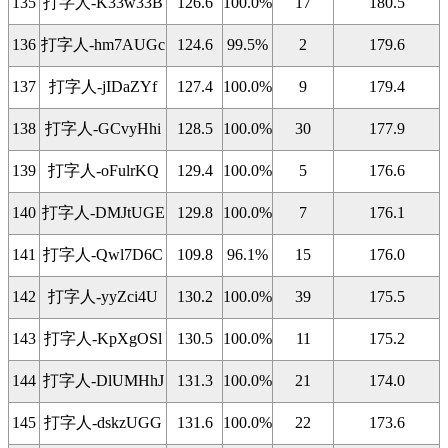
135
打字人-K33w33B
126.6
100.0%
17
180.5
136
打字人-hm7AUGc
124.6
99.5%
2
179.6
137
打字人-jIDaZYf
127.4
100.0%
9
179.4
138
打字人-GCvyHhi
128.5
100.0%
30
177.9
139
打字人-oFulrKQ
129.4
100.0%
5
176.6
140
打字人-DMJtUGE
129.8
100.0%
7
176.1
141
打字人-Qwl7D6C
109.8
96.1%
15
176.0
142
打字人-yyZci4U
130.2
100.0%
39
175.5
143
打字人-KpXgOSl
130.5
100.0%
11
175.2
144
打字人-DlUMHhJ
131.3
100.0%
21
174.0
145
打字人-dskzUGG
131.6
100.0%
22
173.6