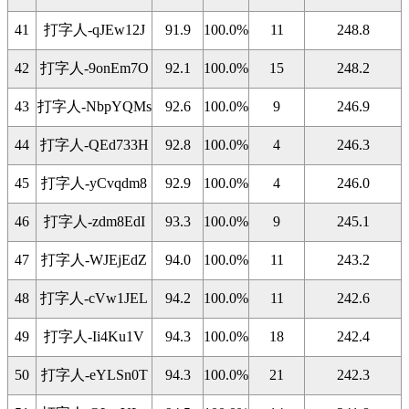
41
打字人-qJEw12J
91.9
100.0%
11
248.8
42
打字人-9onEm7O
92.1
100.0%
15
248.2
43
打字人-NbpYQMs
92.6
100.0%
9
246.9
44
打字人-QEd733H
92.8
100.0%
4
246.3
45
打字人-yCvqdm8
92.9
100.0%
4
246.0
46
打字人-zdm8EdI
93.3
100.0%
9
245.1
47
打字人-WJEjEdZ
94.0
100.0%
11
243.2
48
打字人-cVw1JEL
94.2
100.0%
11
242.6
49
打字人-Ii4Ku1V
94.3
100.0%
18
242.4
50
打字人-eYLSn0T
94.3
100.0%
21
242.3