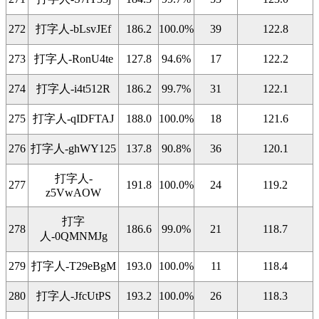
272
打字人-bLsvJEf
186.2
100.0%
39
122.8
273
打字人-RonU4te
127.8
94.6%
17
122.2
274
打字人-i4t512R
186.2
99.7%
31
122.1
275
打字人-qIDFTAJ
188.0
100.0%
18
121.6
276
打字人-ghWY125
137.8
90.8%
36
120.1
打字人-
277
191.8
100.0%
24
119.2
z5VwAOW
打字
278
186.6
99.0%
21
118.7
人-0QMNMJg
279
打字人-T29eBgM
193.0
100.0%
11
118.4
280
打字人-JfcUtPS
193.2
100.0%
26
118.3